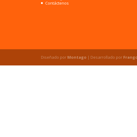
Contáctenos
Diseñado por
Montago
| Desarrollado por
Frang