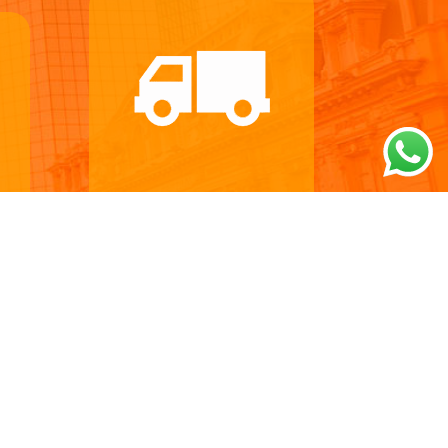
Carga Nacional
Servicio de Retiros y
entregas masivas en cajas,
y
valijas, documentación o
odo
mercancías de gran volumen,
grandes artículos en general
ta
para ser transportados en
camioneta o camión