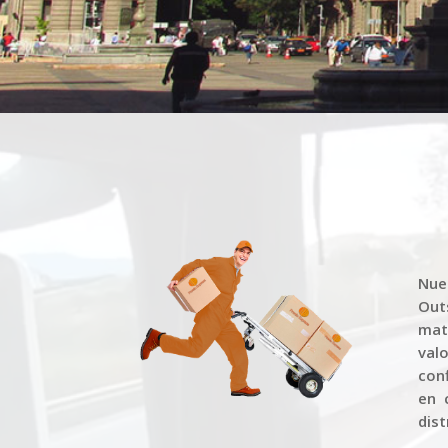
Reproductor
de
vídeo
Nue
Out
mat
val
conf
en 
dist