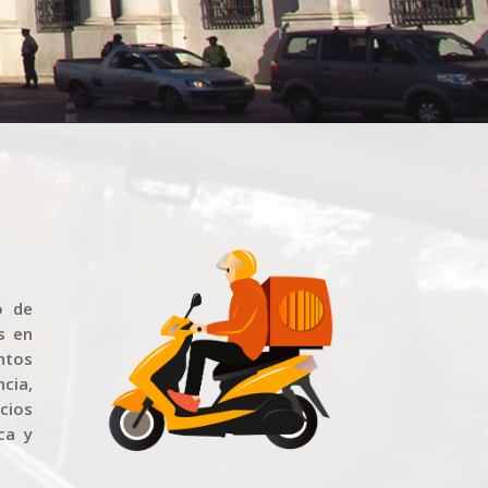
o de
s en
ntos
cia,
icios
ca y