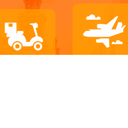
Courier Nacional e
Internacional
Distribución
Envío de sobre, valijas 
Entrega en cobertura
encomiendas Express a t
nacional a las principales
Chile y el mundo, en
ciudades del país
modalidad Puerta a Puer